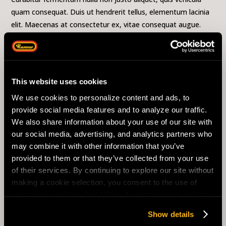
quam consequat. Duis ut hendrerit tellus, elementum lacinia
elit. Maecenas at consectetur ex, vitae consequat augue.
Vivamus eget dolor vel quam condimentum sodales. In
bibendum odio urna, sit amet fermentum purus venenatis
amet.
This website uses cookies
Semper leo et sapien lobortis facilisis aliquam feugiat ut diam
We use cookies to personalize content and ads, to
non tempus et malesuada. sAliquam feugiat ut diam non
provide social media features and to analyze our traffic.
tempus. Interdum et malesuada fames ac ante ipsum primis
We also share information about your use of our site with
in faucibus. Curabitur ac odio consequat, auctor risus non,
our social media, advertising, and analytics partners who
egestas dolor. In sit amet urna at metus dictum commodo a
may combine it with other information that you’ve
at nunc. Lorem ipsum dolor sit amet, consectetur adipiscing
provided to them or that they’ve collected from your use
elit.
of their services. By continuing to explore our site without
making a cookie selection, you consent to the use of
Donec sed finibus nisi, sed dictum eros. Aliquam sodales nulla
necessary cookies. In addition, by continuing to explore
dolor, sed vulputate sapien efficitur ut. Vivamus id gravida mi,
our site site, you agree to our
Privacy Policy
and
Terms
nec ullamcorper purus. Suspendisse ut nibh sagittis lacus
Show details
of Use
.
viverra aliquam. Praesent ac lobortis mauris, non imperdiet