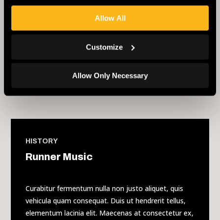
quam. Praesent laoreet elit nisi, id feugiat ante accumsan
Allow All
sed. Vestibulum ante ipsum primis in faucibus orci luctus et
ultrices posuere cubilia curae.
Customize
Allow Only Necessary
HISTORY
Runner Music
Curabitur fermentum nulla non justo aliquet, quis
vehicula quam consequat. Duis ut hendrerit tellus,
elementum lacinia elit. Maecenas at consectetur ex,